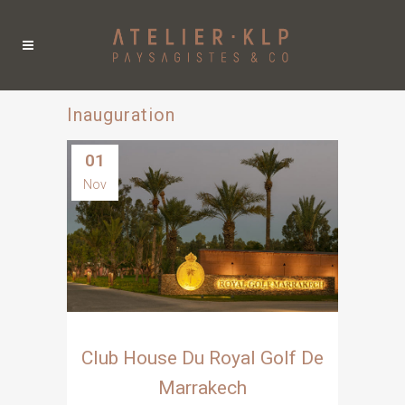
Inauguration
01
Nov
Club House Du Royal Golf De
Marrakech