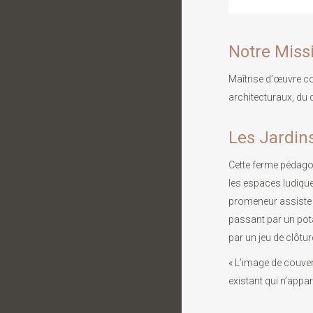
Notre Miss
Maîtrise d’œuvre c
architecturaux, du do
Les Jardin
Cette ferme pédagog
les espaces ludiques
promeneur assiste 
passant par un pot
par un jeu de clôtu
« L’image de couver
existant qui n’appar