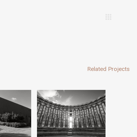
Related Projects
w
View