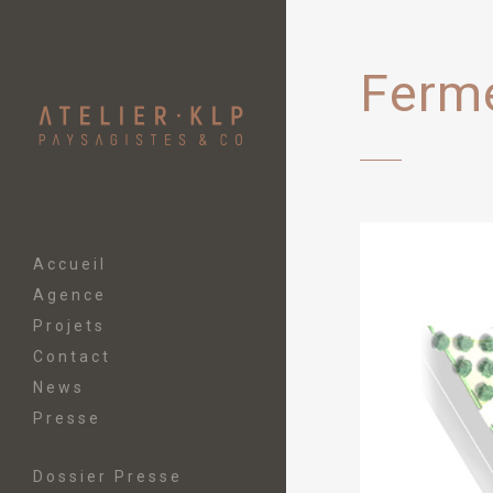
Ferme
Accueil
Agence
Projets
Contact
News
Presse
Dossier Presse