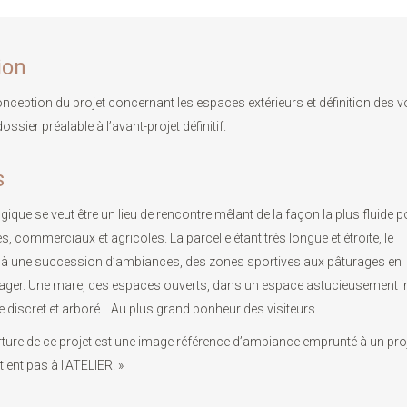
ion
onception du projet concernant les espaces extérieurs et définition des
ssier préalable à l’avant-projet définitif.
s
ique se veut être un lieu de rencontre mêlant de la façon la plus fluide 
, commerciaux et agricoles. La parcelle étant très longue et étroite, le
à une succession d’ambiances, des zones sportives aux pâturages en
ager. Une mare, des espaces ouverts, dans un espace astucieusement in
re discret et arboré… Au plus grand bonheur des visiteurs.
ture de ce projet est une image référence d’ambiance emprunté à un pro
tient pas à l’ATELIER. »