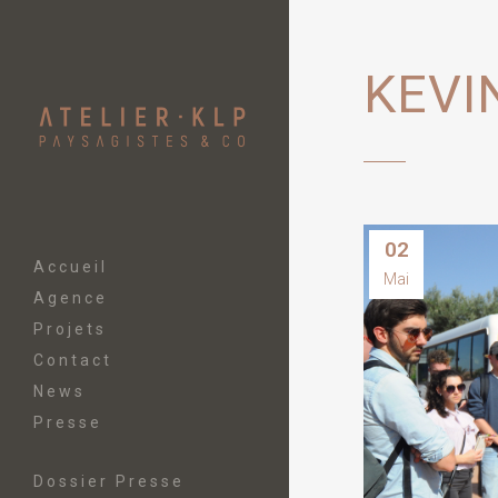
KEVI
02
Accueil
Mai
Agence
Projets
Contact
News
Presse
Dossier Presse