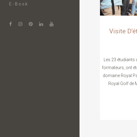
E-Book
Visite D’
Les 23 étudiants
formateurs, ont été
domaine Royal Pal
Royal Golf de Ma